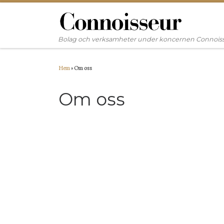
Hoppa till innehåll
Bolag och verksamheter under koncernen Connois
Hem
»
Om oss
Om oss